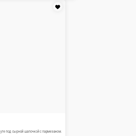
под сырной шапочкой.