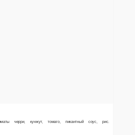
Поке с Лососем.
Рис, лосось, огурец, авокадо, кукуруза, такуан, томаты 
 томаго, пикантный соус, рис.
350 г.
620 ₽
В корзину
е заказа или самовывозом из точки продаж. При оформлении заказа укажит