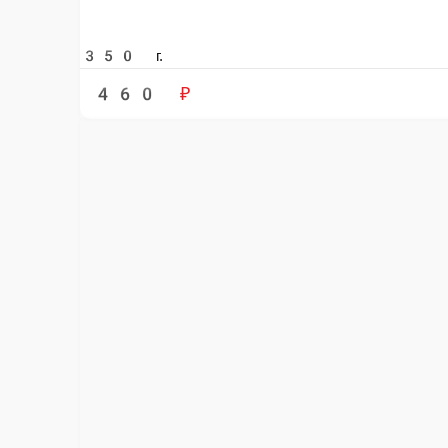
ПОКЕ
Выбирайте ваши любимые товары из ка
Главная
ПОКЕ
© FoodSoul, Inc. 2026.
Пользовательское соглашение
Лицензионное соглашение
Условия акций сервиса
Политика конфиденциальности
Правила оплаты