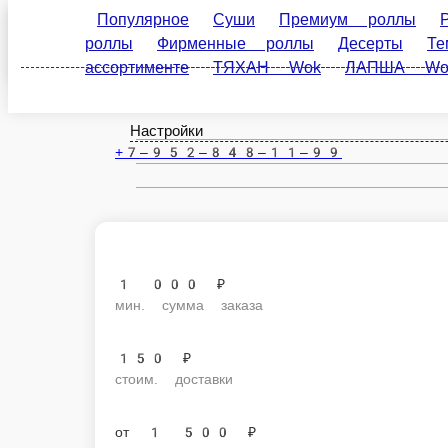
Популярное
Суши
Премиум роллы
Ролл до
Армавир
роллы
Десерты
Темпура роллы
Бургеры
Wok
Сеты
Классические роллы
Первые блюд
ru
Настройки
+7‒952‒848‒11‒99
1 000 ₽
мин. сумма заказа
150 ₽
стоим. доставки
от
1 500 ₽