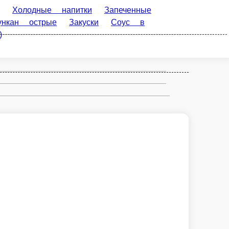
питки
Запеченные роллы
Фирменные
ртименте
ТЯХАН Wok
ЛАПША