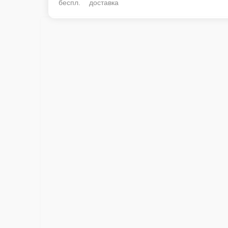
беспл. доставка
Поке с Чукой.
Рис, чука, огурец, авокадо, кукуруза, такуан, томаты черри, кунжут, том