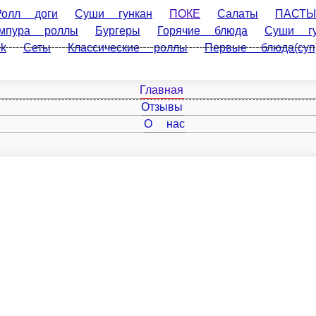
ги
Суши гункан
ПОКЕ
Салаты
ПАСТЫ
Холодные на
Горячие блюда
Суши гункан острые
Закуски
Соус в ассо
а(суп)
Главная
Отзывы
О нас