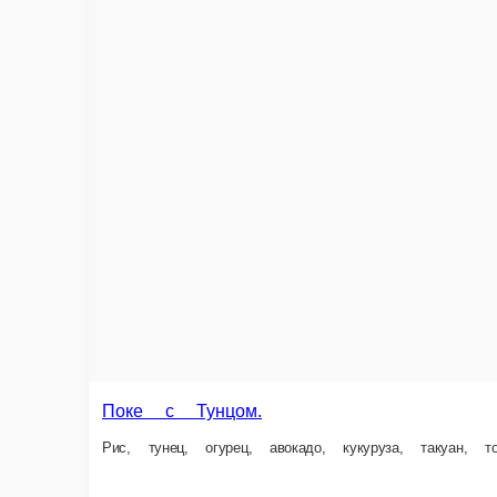
Поке с Креветкой.
Рис, лосось, креветка, авокадо, кукуруза, такуан, томаты черри, кунжут,
350 г.
550 ₽
Информация об оплате
Наличный расчёт
Оплата производится наличными курьеру при доставк