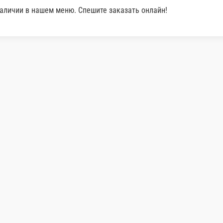
ШАШЛЫЧОК ИЗ КРЕВЕ
-
ным соусом с миксом салата.
100 г.
Опции
350 ₽
В корзину
В корз