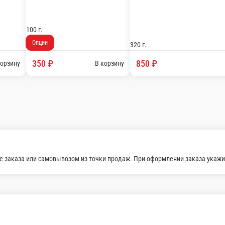
айм, кинза, бриошь.
120 г.
190 ₽
В корзину
В корзину