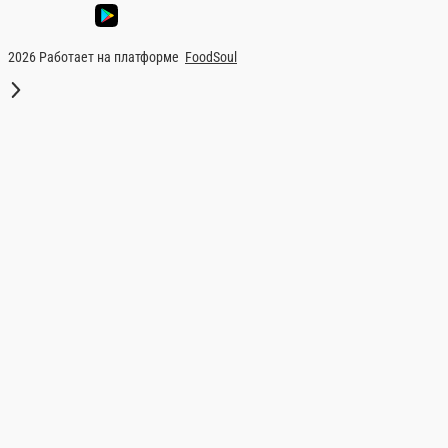
МИДИИ В СЛИВОЧНО-ЧЕСНОЧНОМ СО
Мидии чили, сливки, сыр дорблю, лук репчатый,