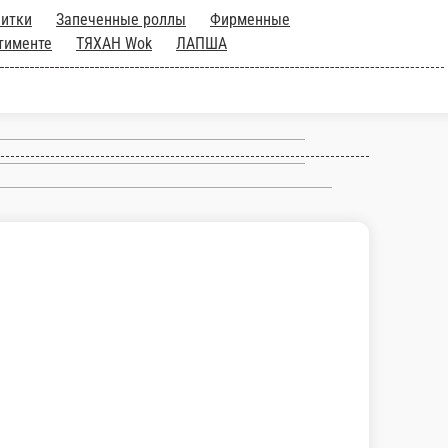
Холодные напитки
Запеченные
нкан острые
Закуски
Соус в
)