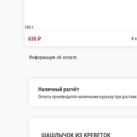
МИДИИ В СОУСЕ ТОМ-ЯМ
Мидии чили, паста том ям, кокосовое молоко, л
520 г.
Опции
750 ₽