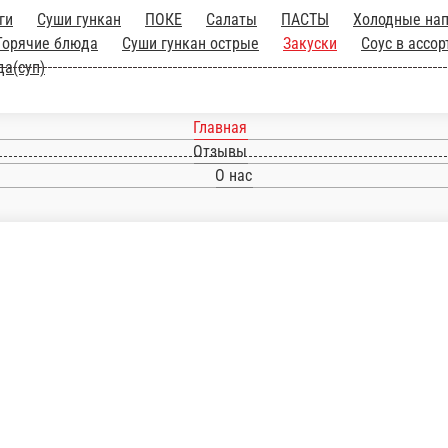
Ролл доги
Суши гункан
ПОКЕ
Салаты
ПАСТЫ
мпура роллы
Бургеры
Горячие блюда
Суши гу
k
Сеты
Классические роллы
Первые блюда(суп
Главная
Отзывы
О нас