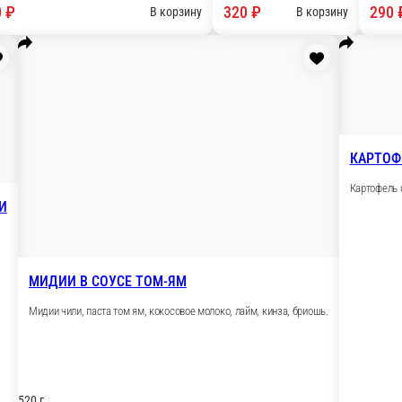
150 г.
420 ₽
В корзину
В корзи
СТРИПСЫ
Стрипсы с сырным соусом.
МПУРА
КАРТОФ
 с сырным соусом.
.Картофел