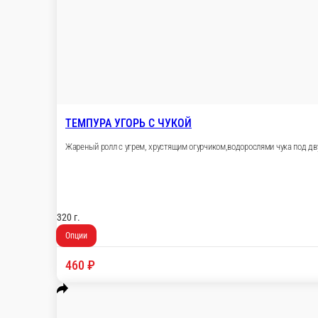
ТЕМПУРА СЕНСЁ
Жареный ролл со сливочным сыром и хрустящи
300 г.
Опции
490 ₽