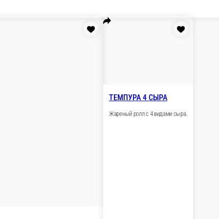
Суши гункан
ПОКЕ
Салаты
ПАСТЫ
Холодные напитки
Запеченны
острые
Закуски
Соус в ассортименте
ТЯХАН Wok
ЛАПША Wok