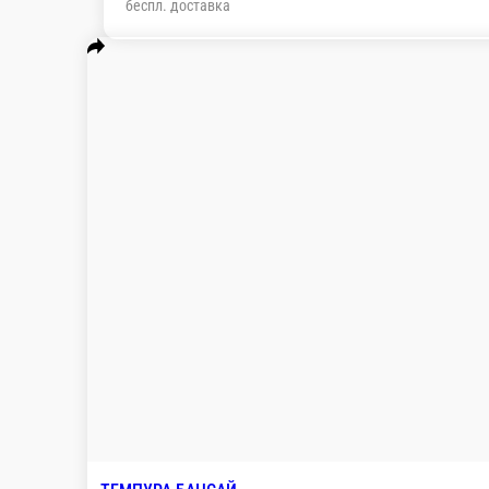
беспл. доставка
Популярное
Суши
Премиум роллы
Ролл доги
роллы
Бургеры
Горячие блюда
Суши гункан 