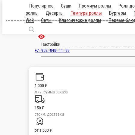
Армавир
ru
Настройки
+7‒952‒848‒11‒99
1 000 ₽
мин. сумма заказа
150 ₽
стоим. доставки
от
1 500 ₽