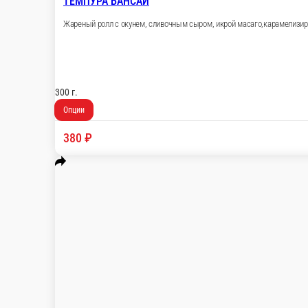
ТЕМПУРА БАНСАЙ
Жареный ролл с окунем, сливочным сыром, икрой
300 г.
Опции
380 ₽