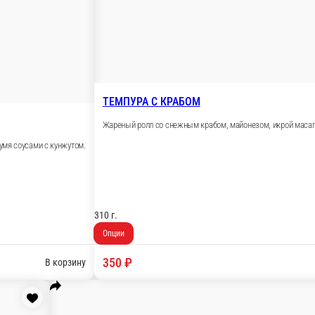
м огурчиком под шапочкой из лосося с белым соусом.
В корзину