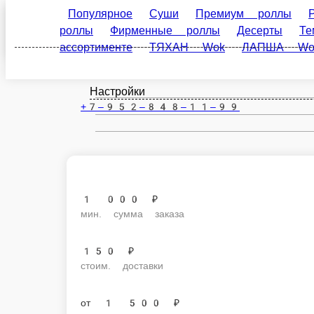
Популярное
Суши
Премиум роллы
Ролл до
Армавир
роллы
Десерты
Темпура роллы
Бургеры
Wok
Сеты
Классические роллы
Первые блюд
ru
Настройки
+7‒952‒848‒11‒99
1 000 ₽
мин. сумма заказа
150 ₽
стоим. доставки
от
1 500 ₽