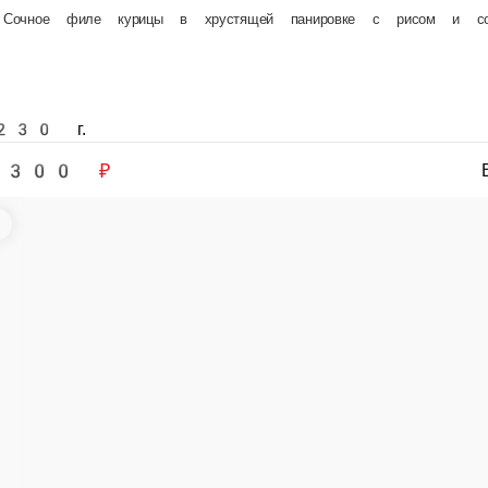
550 ₽
В корзину
е заказа или самовывозом из точки продаж. При оформлении заказа укажит
ОЙ
сегда в наличии в нашем меню. Спешите заказать онлайн!