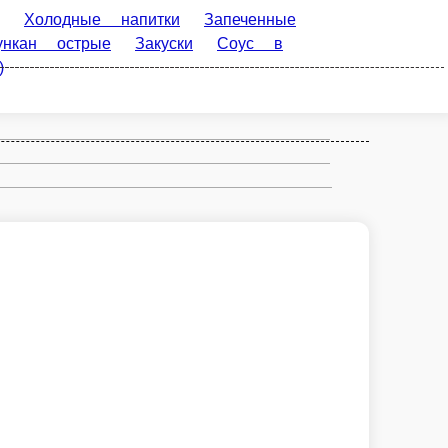
питки
Запеченные роллы
Фирменные
ртименте
ТЯХАН Wok
ЛАПША