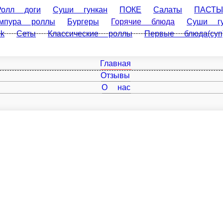
ги
Суши гункан
ПОКЕ
Салаты
ПАСТЫ
Холодные на
Горячие блюда
Суши гункан острые
Закуски
Соус в ассо
а(суп)
Главная
Отзывы
О нас