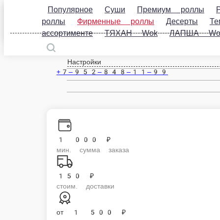
Популярное
Суши
Премиум роллы
Ролл до
роллы
Десерты
Темпура роллы
Бургеры
Wok
Сеты
Классические роллы
Первые блюд
БАЛИ
Рис, тигровые креветки в кляре, сливочный сыр, огурец, икра масаго, 
300 г.
Опции
670 ₽