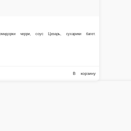
ящим огурчиком, сочными листьями салата, японской приправой фурикакэ и соусом гриль
В корзин