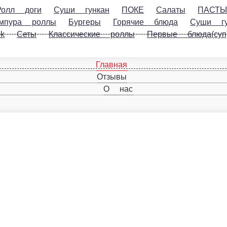
ги
Суши гункан
ПОКЕ
Салаты
ПАСТЫ
Холодные на
Горячие блюда
Суши гункан острые
Закуски
Соус в ассо
а(суп)
опаленный лосось.
В корзину