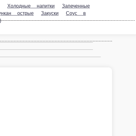
питки
Запеченные роллы
Фирменные
ртименте
ТЯХАН Wok
ЛАПША