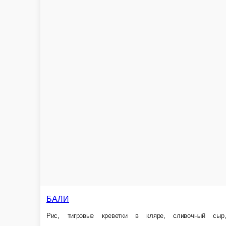
КАЛИФОРНИЯ МАНГО
Ролл со сливочным сыром, сочными листьями салата и икрой масаго по
300 г.
530 ₽