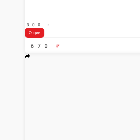
ЧИКЕН КРАНЧ
Ролл с нежной курочкой терияки, сливочным сыром, спелыми томатам