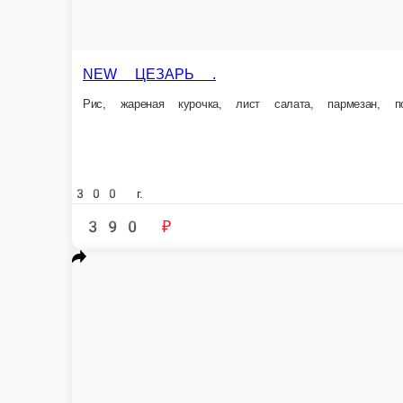
ФУРИ С КРЕВЕТКОЙ
Ролл с креветкой темпура, сливочным сыром, спелыми томатами, хруст
300 г.
520 ₽