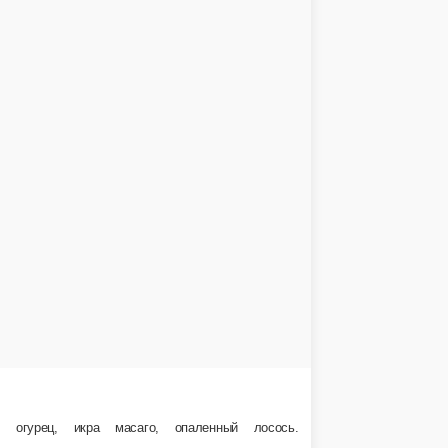
д кусочками рубленного лосося в соусе манго-чили.
В корзину